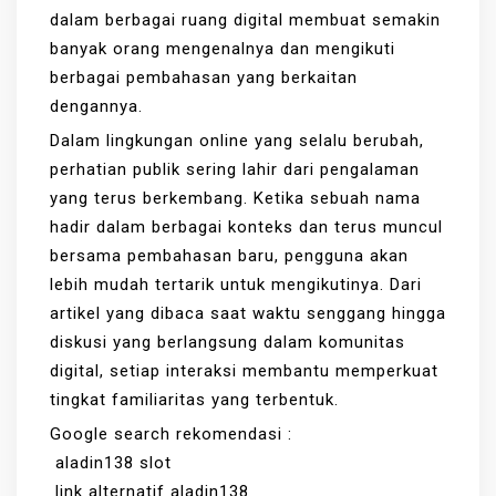
dalam berbagai ruang digital membuat semakin
banyak orang mengenalnya dan mengikuti
berbagai pembahasan yang berkaitan
dengannya.
Dalam lingkungan online yang selalu berubah,
perhatian publik sering lahir dari pengalaman
yang terus berkembang. Ketika sebuah nama
hadir dalam berbagai konteks dan terus muncul
bersama pembahasan baru, pengguna akan
lebih mudah tertarik untuk mengikutinya. Dari
artikel yang dibaca saat waktu senggang hingga
diskusi yang berlangsung dalam komunitas
digital, setiap interaksi membantu memperkuat
tingkat familiaritas yang terbentuk.
Google search rekomendasi :
aladin138 slot
link alternatif aladin138