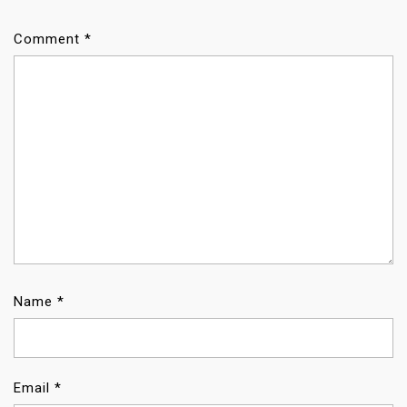
O
N
Comment
*
Name
*
Email
*