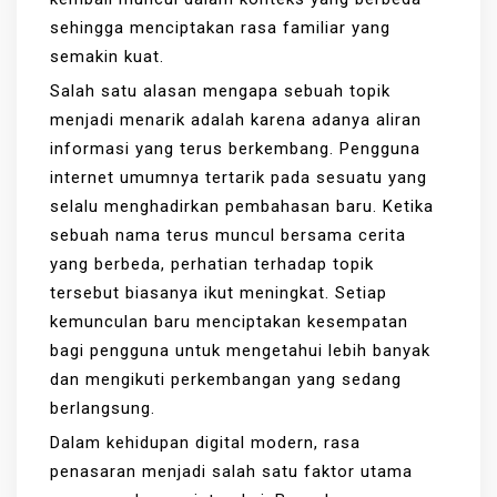
sehingga menciptakan rasa familiar yang
semakin kuat.
Salah satu alasan mengapa sebuah topik
menjadi menarik adalah karena adanya aliran
informasi yang terus berkembang. Pengguna
internet umumnya tertarik pada sesuatu yang
selalu menghadirkan pembahasan baru. Ketika
sebuah nama terus muncul bersama cerita
yang berbeda, perhatian terhadap topik
tersebut biasanya ikut meningkat. Setiap
kemunculan baru menciptakan kesempatan
bagi pengguna untuk mengetahui lebih banyak
dan mengikuti perkembangan yang sedang
berlangsung.
Dalam kehidupan digital modern, rasa
penasaran menjadi salah satu faktor utama