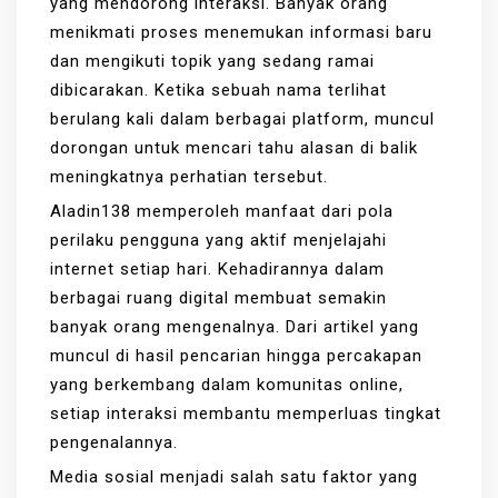
yang mendorong interaksi. Banyak orang
menikmati proses menemukan informasi baru
dan mengikuti topik yang sedang ramai
dibicarakan. Ketika sebuah nama terlihat
berulang kali dalam berbagai platform, muncul
dorongan untuk mencari tahu alasan di balik
meningkatnya perhatian tersebut.
Aladin138 memperoleh manfaat dari pola
perilaku pengguna yang aktif menjelajahi
internet setiap hari. Kehadirannya dalam
berbagai ruang digital membuat semakin
banyak orang mengenalnya. Dari artikel yang
muncul di hasil pencarian hingga percakapan
yang berkembang dalam komunitas online,
setiap interaksi membantu memperluas tingkat
pengenalannya.
Media sosial menjadi salah satu faktor yang