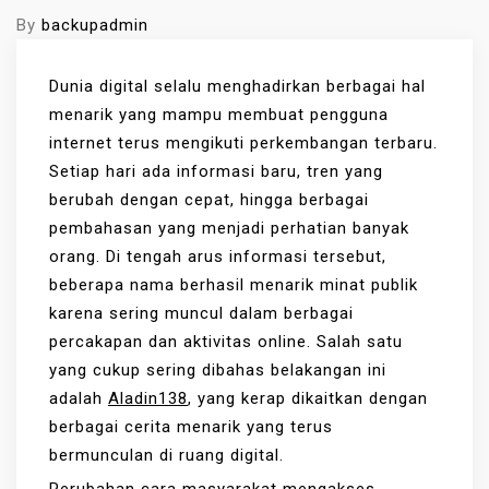
By
backupadmin
Dunia digital selalu menghadirkan berbagai hal
menarik yang mampu membuat pengguna
internet terus mengikuti perkembangan terbaru.
Setiap hari ada informasi baru, tren yang
berubah dengan cepat, hingga berbagai
pembahasan yang menjadi perhatian banyak
orang. Di tengah arus informasi tersebut,
beberapa nama berhasil menarik minat publik
karena sering muncul dalam berbagai
percakapan dan aktivitas online. Salah satu
yang cukup sering dibahas belakangan ini
adalah
Aladin138
, yang kerap dikaitkan dengan
berbagai cerita menarik yang terus
bermunculan di ruang digital.