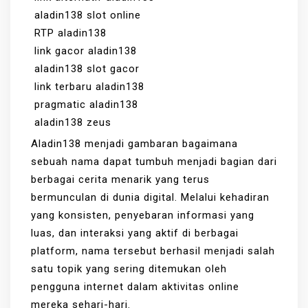
aladin138 slot online
RTP aladin138
link gacor aladin138
aladin138 slot gacor
link terbaru aladin138
pragmatic aladin138
aladin138 zeus
Aladin138 menjadi gambaran bagaimana
sebuah nama dapat tumbuh menjadi bagian dari
berbagai cerita menarik yang terus
bermunculan di dunia digital. Melalui kehadiran
yang konsisten, penyebaran informasi yang
luas, dan interaksi yang aktif di berbagai
platform, nama tersebut berhasil menjadi salah
satu topik yang sering ditemukan oleh
pengguna internet dalam aktivitas online
mereka sehari-hari.