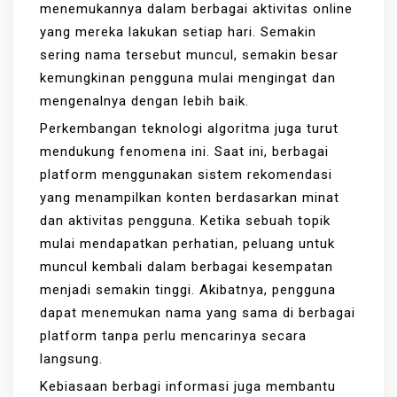
menemukannya dalam berbagai aktivitas online
yang mereka lakukan setiap hari. Semakin
sering nama tersebut muncul, semakin besar
kemungkinan pengguna mulai mengingat dan
mengenalnya dengan lebih baik.
Perkembangan teknologi algoritma juga turut
mendukung fenomena ini. Saat ini, berbagai
platform menggunakan sistem rekomendasi
yang menampilkan konten berdasarkan minat
dan aktivitas pengguna. Ketika sebuah topik
mulai mendapatkan perhatian, peluang untuk
muncul kembali dalam berbagai kesempatan
menjadi semakin tinggi. Akibatnya, pengguna
dapat menemukan nama yang sama di berbagai
platform tanpa perlu mencarinya secara
langsung.
Kebiasaan berbagi informasi juga membantu