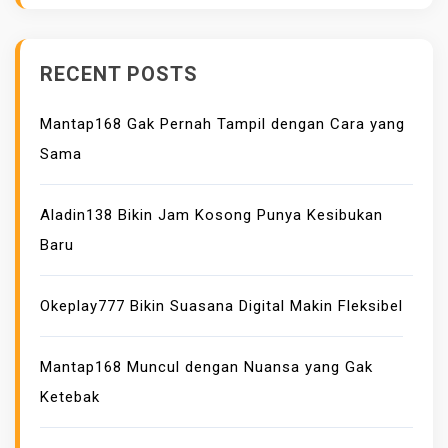
RECENT POSTS
Mantap168 Gak Pernah Tampil dengan Cara yang
Sama
Aladin138 Bikin Jam Kosong Punya Kesibukan
Baru
Okeplay777 Bikin Suasana Digital Makin Fleksibel
Mantap168 Muncul dengan Nuansa yang Gak
Ketebak