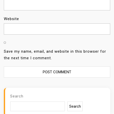
Website
Save my name, email, and website in this browser for
the next time I comment.
Search
Search