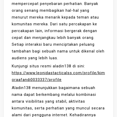
mempercepat penyebaran perhatian. Banyak
orang senang membagikan hal-hal yang
menurut mereka menarik kepada teman atau
komunitas mereka. Dari satu percakapan ke
percakapan lain, informasi bergerak dengan
cepat dan menjangkau lebih banyak orang.
Setiap interaksi baru menciptakan peluang
tambahan bagi sebuah nama untuk dikenal oleh
audiens yang lebih luas.
Kunjungi situs resmi aladin138 di sini:
https://www.leonidastacticalss.com/profile/kim
oraafandi0033337/profile
Aladin138 menunjukkan bagaimana sebuah
nama dapat berkembang melalui kombinasi
antara visibilitas yang stabil, aktivitas
komunitas, serta perhatian yang muncul secara
alami dari pengguna internet. Kehadirannya