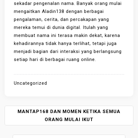
sekadar pengenalan nama. Banyak orang mulai
mengaitkan Aladin138 dengan berbagai
pengalaman, cerita, dan percakapan yang
mereka temui di dunia digital. Itulah yang
membuat nama ini terasa makin dekat, karena
kehadirannya tidak hanya terlihat, tetapi juga
menjadi bagian dari interaksi yang berlangsung
setiap hari di berbagai ruang online.
Uncategorized
P
MANTAP168 DAN MOMEN KETIKA SEMUA
O
ORANG MULAI IKUT
S
T