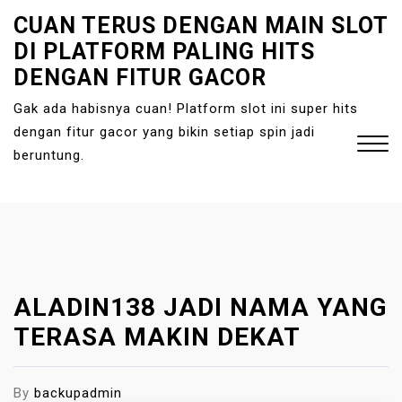
S
jobet
marsbahis
jojobet
สล็อตเว็บตรง
casino siteleri
casino site
CUAN TERUS DENGAN MAIN SLOT
k
DI PLATFORM PALING HITS
i
DENGAN FITUR GACOR
p
t
Gak ada habisnya cuan! Platform slot ini super hits
o
dengan fitur gacor yang bikin setiap spin jadi
c
beruntung.
o
n
Close
t
Menu
e
n
t
ALADIN138 JADI NAMA YANG
TERASA MAKIN DEKAT
By
backupadmin